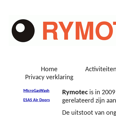
Home
Activiteite
Privacy verklaring
MicroGasWash
Rymo
tec
is in 200
gerelateerd zijn aa
ESAS Air Doors
De uitstoot van on